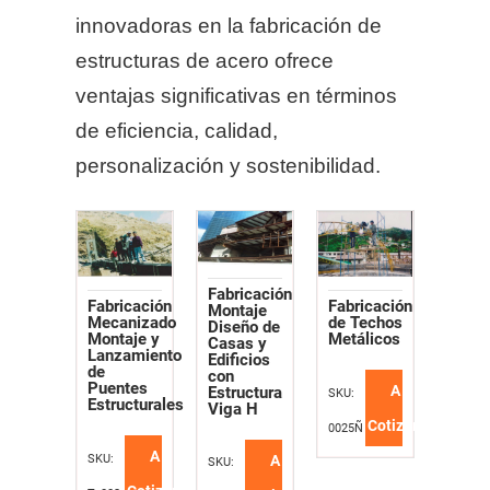
innovadoras en la fabricación de
estructuras de acero ofrece
ventajas significativas en términos
de eficiencia, calidad,
personalización y sostenibilidad.
Fabricación
Fabricación
Fabricación
Montaje
de Techos
Mecanizado
Diseño de
Metálicos
Montaje y
Casas y
Lanzamiento
Edificios
de
con
Puentes
A
Estructura
SKU:
Estructurales
Viga H
Cotizar
0025Ñ
A
SKU:
A
SKU: