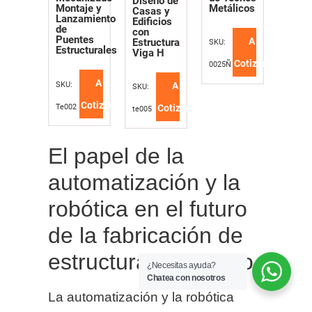
Diseño de
Metálicos
Montaje y
Casas y
Lanzamiento
Edificios
de
con
Puentes
A
Estructura
SKU:
Estructurales
Viga H
Cotizar
0025Ñ
A
SKU:
A
SKU:
Cotizar
Te002
Cotizar
te005
El papel de la
automatización y la
robótica en el futuro
de la fabricación de
estructuras de acero
¿Necesitas ayuda?
Chatea con nosotros
La automatización y la robótica