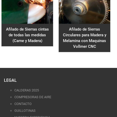
Afilado de Sierras cintas
Afilado de Sierras
de todas las medidas
Circulares para Madera y
(Carne y Madera)
Melamina con Maquinas
Vollmer CNC
LEGAL
CALDERAS 2025
COMPRESORAS DE AIRE
CONTACTO
GUILLOTINAS