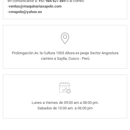
en comunicarse a:
+51 984 621 889
o al correo:
-
ventas@maquinariasapolo.com
-cmapolo@yahoo.es
Prolongación Av. la Cultura 1003 Altura ex peaje Sector Angostura
camino a Saylla, Cusco - Perú
Lunes a Viernes de 09:00 am a 08:00 pm.
Sabados de 10:00 am. a 06:00 pm