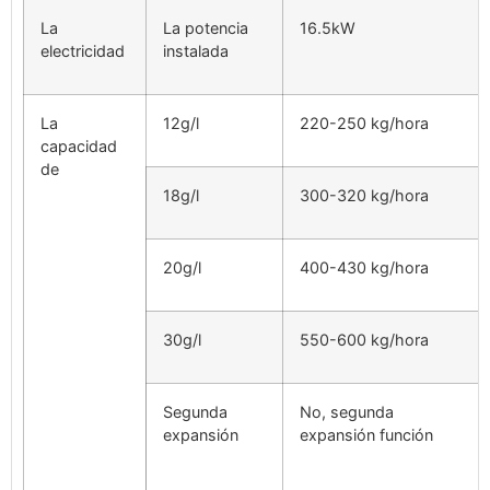
La
La potencia
16.5kW
electricidad
instalada
La
12g/l
220-250 kg/hora
capacidad
de
18g/l
300-320 kg/hora
20g/l
400-430 kg/hora
30g/l
550-600 kg/hora
Segunda
No, segunda
expansión
expansión función