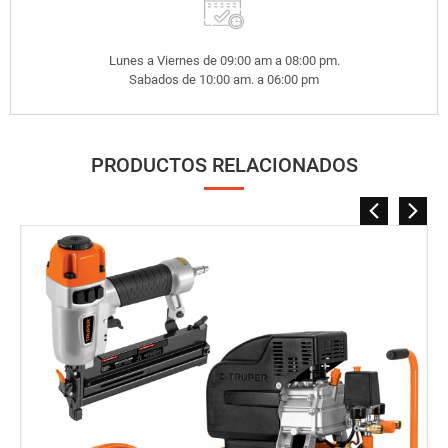
Lunes a Viernes de 09:00 am a 08:00 pm.
Sabados de 10:00 am. a 06:00 pm
PRODUCTOS RELACIONADOS
COMPRESORA DE 20 LITROS PRETUL 
5M Y PISTOLA TRUPER
S/.
SKU: p-648