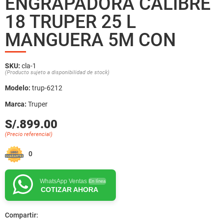
ENGRAPADORA CALIBRE
18 TRUPER 25 L
MANGUERA 5M CON
SKU:
cla-1
(Producto sujeto a disponibilidad de stock)
Modelo:
trup-6212
Marca:
Truper
S/.899.00
(Precio referencial)
0
WhatsApp Ventas
En línea
COTIZAR AHORA
Compartir: